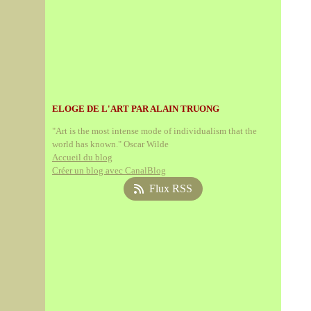
ELOGE DE L'ART PAR ALAIN TRUONG
"Art is the most intense mode of individualism that the
world has known." Oscar Wilde
Accueil du blog
Créer un blog avec CanalBlog
Flux RSS