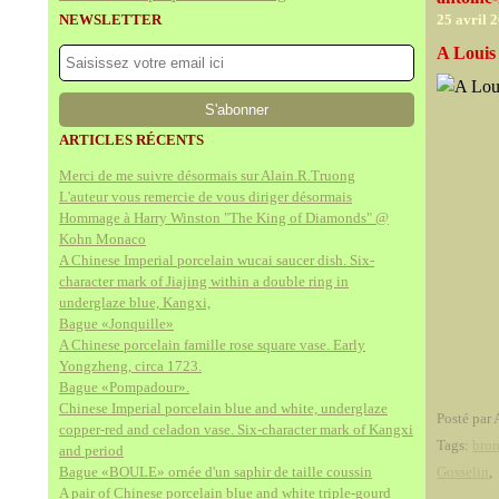
NEWSLETTER
25 avril 
A Louis
ARTICLES RÉCENTS
Merci de me suivre désormais sur Alain.R.Truong
L'auteur vous remercie de vous diriger désormais
Hommage à Harry Winston "The King of Diamonds" @
Kohn Monaco
A Chinese Imperial porcelain wucai saucer dish. Six-
character mark of Jiajing within a double ring in
underglaze blue, Kangxi,
Bague «Jonquille»
A Chinese porcelain famille rose square vase. Early
Yongzheng, circa 1723.
Bague «Pompadour».
Chinese Imperial porcelain blue and white, underglaze
Posté par 
copper-red and celadon vase. Six-character mark of Kangxi
Tags:
bro
and period
Bague «BOULE» ornée d'un saphir de taille coussin
Gosselin
A pair of Chinese porcelain blue and white triple-gourd