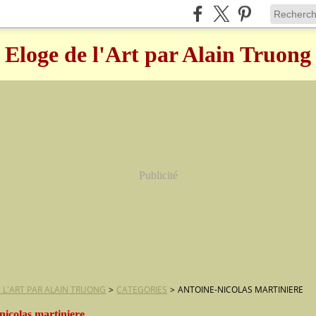
Eloge de l'Art par Alain Truong
Publicité
 L'ART PAR ALAIN TRUONG
>
CATEGORIES
>
ANTOINE-NICOLAS MARTINIERE
nicolas martiniere