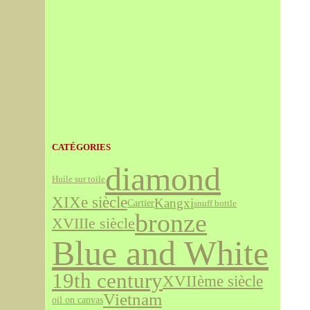
CATÉGORIES
diamond
Huile sur toile
XIXe siècle
Kangxi
Cartier
snuff bottle
bronze
XVIIIe siècle
Blue and White
19th century
XVIIème siècle
Vietnam
oil on canvas