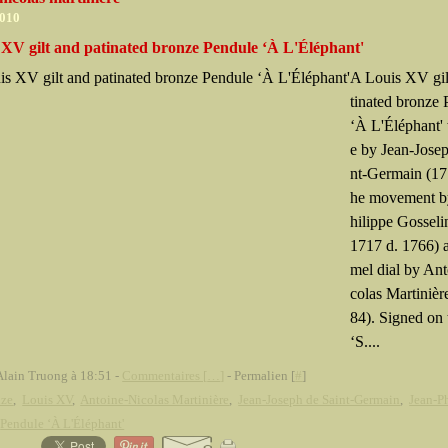
2010
 XV gilt and patinated bronze Pendule ‘À L'Éléphant'
A Louis XV gil
tinated bronze
‘À L'Éléphant' 
e by Jean-Jose
nt-Germain (17
he movement b
hilippe Gosseli
1717 d. 1766) 
mel dial by An
colas Martinièr
84). Signed on 
‘S....
Alain Truong à 18:51 -
Commentaires [
…
]
- Permalien [
#
]
nze
,
Louis XV
,
Antoine-Nicolas Martinière
,
Jean-Joseph de Saint-Germain
,
Jean-P
,
Pendule ‘À L'Éléphant'