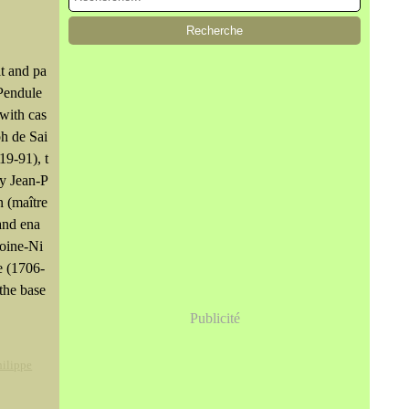
t and pa
 Pendule
with cas
ph de Sai
19-91), t
y Jean-P
n (maître
and ena
toine-Ni
e (1706-
the base
Publicité
hilippe