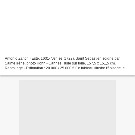
Antonio Zanchi (Este, 1631- Venise, 1722), Saint Sébastien soigné par
Sainte Irène. photo Kohn - Cannes Huile sur toile. 157,5 x 151,5 cm.
Rentoilage - Estimation : 20 000 / 25 000 € Ce tableau illustre l'épisode le
plus connu de l'histoire de Saint Sébastien...