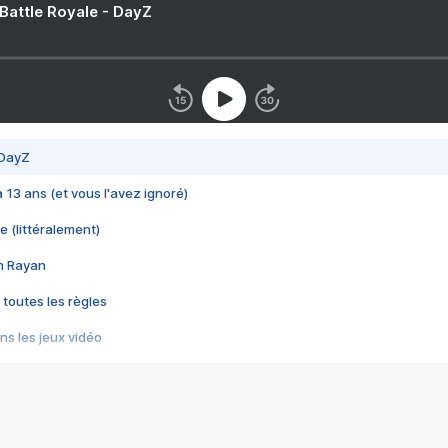
 Battle Royale - DayZ
 DayZ
 a 13 ans (et vous l'avez ignoré)
e (littéralement)
im Rayan
 toutes les règles
s les jeux vidéo
us choquant de Rockstar ? - Le scandale BULLY
e plus moche de Steam
du RÊVE tourne au CAUCHEMAR