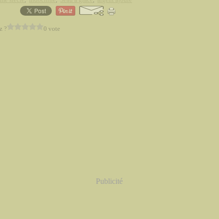
z ?
0 vote
Publicité