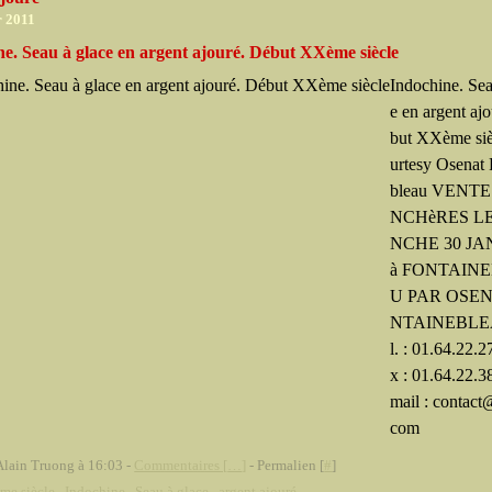
r 2011
ne. Seau à glace en argent ajouré. Début XXème siècle
Indochine. Sea
e en argent aj
but XXème siè
urtesy Osenat 
bleau VENT
NCHèRES L
NCHE 30 JA
à FONTAIN
U PAR OSEN
NTAINEBLE
l. : 01.64.22.2
x : 01.64.22.3
mail : contact
com
Alain Truong à 16:03 -
Commentaires [
…
]
- Permalien [
#
]
me siècle
,
Indochine
,
Seau à glace
,
argent ajouré