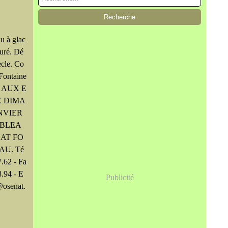
u à glac
ouré. Dé
cle. Co
Fontaine
E AUX E
E DIMA
NVIER
EBLEA
AT FO
AU. Té
7.62 - Fa
8.94 - E
Publicité
@osenat.