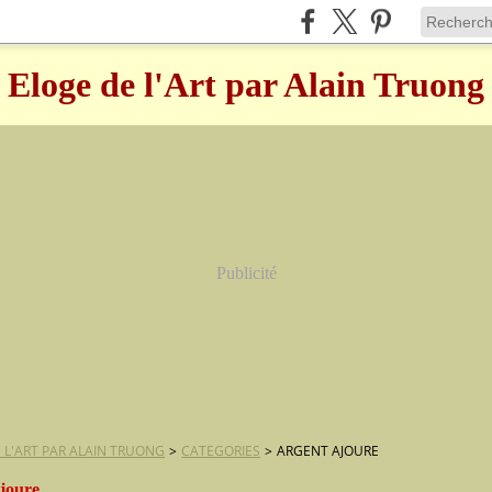
Eloge de l'Art par Alain Truong
Publicité
 L'ART PAR ALAIN TRUONG
>
CATEGORIES
>
ARGENT AJOURE
ajoure