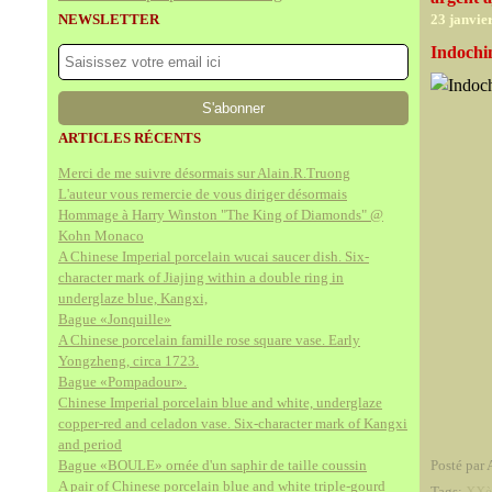
NEWSLETTER
23 janvie
Indochi
ARTICLES RÉCENTS
Merci de me suivre désormais sur Alain.R.Truong
L'auteur vous remercie de vous diriger désormais
Hommage à Harry Winston "The King of Diamonds" @
Kohn Monaco
A Chinese Imperial porcelain wucai saucer dish. Six-
character mark of Jiajing within a double ring in
underglaze blue, Kangxi,
Bague «Jonquille»
A Chinese porcelain famille rose square vase. Early
Yongzheng, circa 1723.
Bague «Pompadour».
Chinese Imperial porcelain blue and white, underglaze
copper-red and celadon vase. Six-character mark of Kangxi
and period
Bague «BOULE» ornée d'un saphir de taille coussin
Posté par 
A pair of Chinese porcelain blue and white triple-gourd
Tags:
XXè