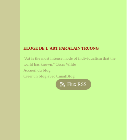
ELOGE DE L'ART PAR ALAIN TRUONG
"Art is the most intense mode of individualism that the
world has known." Oscar Wilde
Accueil du blog
Créer un blog avec CanalBlog
Flux RSS