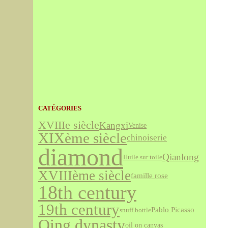
CATÉGORIES
XVIIIe siècle
Kangxi
Venise
XIXème siècle
chinoiserie
diamond
Qianlong
Huile sur toile
XVIIIème siècle
famille rose
18th century
19th century
Pablo Picasso
snuff bottle
Qing dynasty
oil on canvas