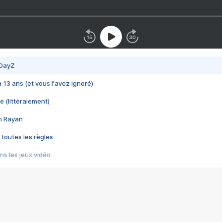
 DayZ
 a 13 ans (et vous l'avez ignoré)
e (littéralement)
im Rayan
 toutes les règles
s les jeux vidéo
us choquant de Rockstar ? - Le scandale BULLY
e plus moche de Steam
du RÊVE tourne au CAUCHEMAR