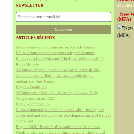
NEWSLETTER
29 juillet
"New Wo
(MFA)
ARTICLES RÉCENTS
Merci de me suivre désormais sur Alain.R.Truong
L'auteur vous remercie de vous diriger désormais
Hommage à Harry Winston "The King of Diamonds" @
Kohn Monaco
A Chinese Imperial porcelain wucai saucer dish. Six-
character mark of Jiajing within a double ring in
underglaze blue, Kangxi,
Bague «Jonquille»
A Chinese porcelain famille rose square vase. Early
Yongzheng, circa 1723.
Bague «Pompadour».
Chinese Imperial porcelain blue and white, underglaze
copper-red and celadon vase. Six-character mark of Kangxi
and period
Bague «BOULE» ornée d'un saphir de taille coussin
A pair of Chinese porcelain blue and white triple-gourd