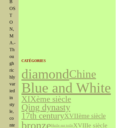
B
OS
T
O
N,
M
A.-
Th
ou
CATÉGORIES
gh
diamond
ric
Chine
hly
Blue and White
var
ied
XIXème siècle
in
sty
Qing dynasty
le,
17th century
XVIIème siècle
co
bronze
XVIIIe siècle
nte
Huile sur toile