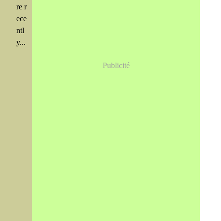
re r
ece
ntl
y...
Publicité