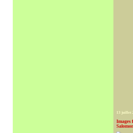
13 juillet
Images f
Salomon