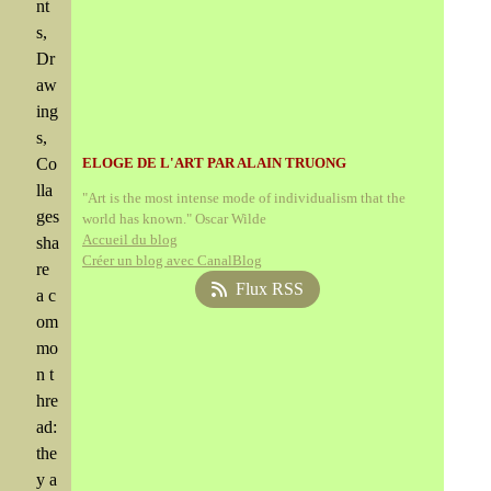
nt
s,
Dr
aw
ing
s,
Co
ELOGE DE L'ART PAR ALAIN TRUONG
lla
"Art is the most intense mode of individualism that the
ges
world has known." Oscar Wilde
Accueil du blog
sha
Créer un blog avec CanalBlog
re
Flux RSS
a c
om
mo
n t
hre
ad:
the
y a