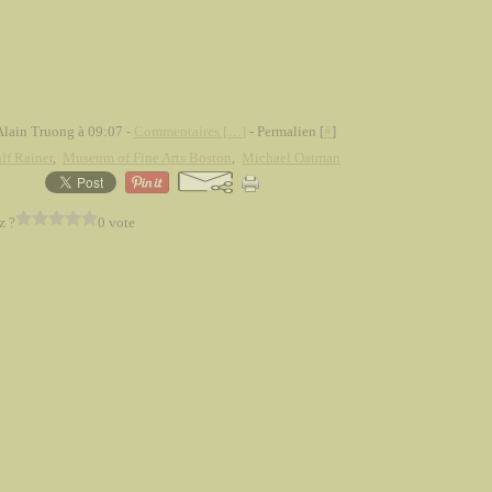
Alain Truong à 09:07 -
Commentaires [
…
]
- Permalien [
#
]
lf Rainer
,
Museum of Fine Arts Boston
,
Michael Oatman
z ?
0 vote