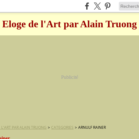
Eloge de l'Art par Alain Truong
Publicité
 L'ART PAR ALAIN TRUONG
>
CATEGORIES
>
ARNULF RAINER
ainer