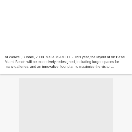
Ai Weiwei, Bubble, 2008. Meile MIAMI, FL.- This year, the layout of Art Basel
Miami Beach will be extensively redesigned, including larger spaces for
many galleries, and an innovative floor plan to maximize the visitor
experience inside the Miami Beach...