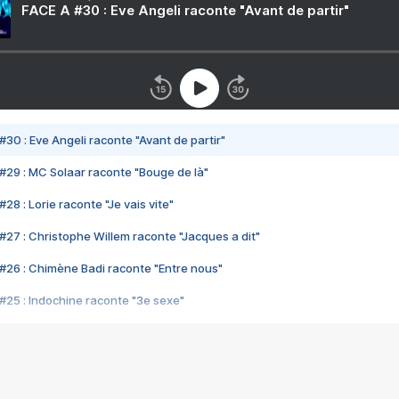
FACE A #30 : Eve Angeli raconte "Avant de partir"
#30 : Eve Angeli raconte "Avant de partir"
#29 : MC Solaar raconte "Bouge de là"
28 : Lorie raconte "Je vais vite"
#27 : Christophe Willem raconte "Jacques a dit"
#26 : Chimène Badi raconte "Entre nous"
#25 : Indochine raconte "3e sexe"
#24 : Zaho raconte "C'est chelou"
#23 : Patrick Bruel raconte "Au café des délices"
#22 : Kyo raconte "Le chemin"