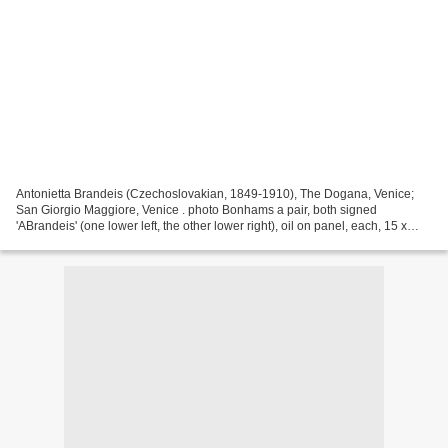
Antonietta Brandeis (Czechoslovakian, 1849-1910), The Dogana, Venice;
San Giorgio Maggiore, Venice . photo Bonhams a pair, both signed
'ABrandeis' (one lower left, the other lower right), oil on panel, each, 15 x
25cm (5 7/8 x 9 13/16in). (2) - Sold for...