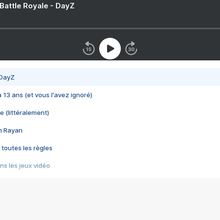
 Battle Royale - DayZ
 DayZ
 a 13 ans (et vous l'avez ignoré)
e (littéralement)
im Rayan
 toutes les règles
s les jeux vidéo
us choquant de Rockstar ? - Le scandale BULLY
e plus moche de Steam
du RÊVE tourne au CAUCHEMAR