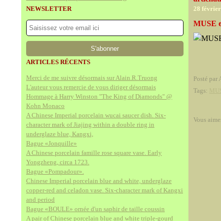
NEWSLETTER
28 févrie
MUSE e
ARTICLES RÉCENTS
Merci de me suivre désormais sur Alain.R.Truong
Posté par 
L'auteur vous remercie de vous diriger désormais
Tags:
MUS
Hommage à Harry Winston "The King of Diamonds" @
Kohn Monaco
A Chinese Imperial porcelain wucai saucer dish. Six-
Vous aime
character mark of Jiajing within a double ring in
underglaze blue, Kangxi,
Bague «Jonquille»
A Chinese porcelain famille rose square vase. Early
Yongzheng, circa 1723.
Bague «Pompadour».
Chinese Imperial porcelain blue and white, underglaze
copper-red and celadon vase. Six-character mark of Kangxi
and period
Bague «BOULE» ornée d'un saphir de taille coussin
A pair of Chinese porcelain blue and white triple-gourd