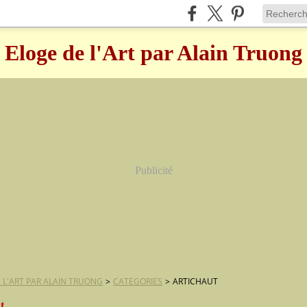
Eloge de l'Art par Alain Truong
Publicité
 L'ART PAR ALAIN TRUONG
>
CATEGORIES
>
ARTICHAUT
t