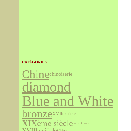
CATÉGORIES
Chine
chinoiserie
diamond
Blue and White
bronze
XVIIe siècle
XIXème siècle
bleu et blanc
XVIIIe siècle
China