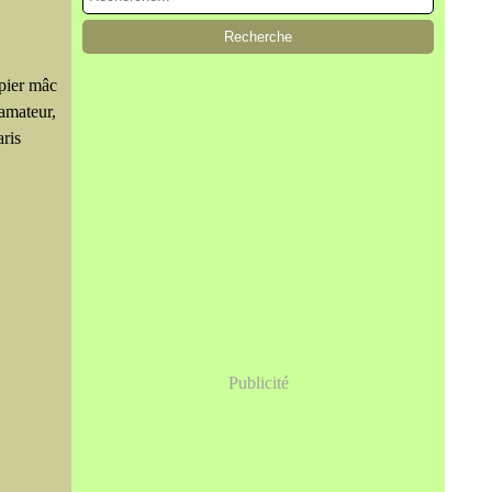
pier mâc
amateur,
aris
Publicité