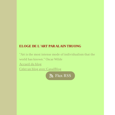
ELOGE DE L'ART PAR ALAIN TRUONG
"Art is the most intense mode of individualism that the
world has known." Oscar Wilde
Accueil du blog
Créer un blog avec CanalBlog
Flux RSS