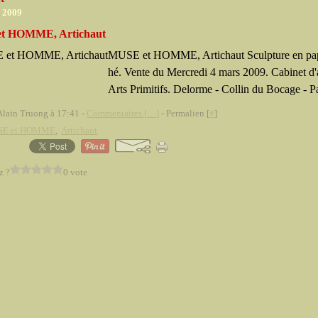
r 2009
t HOMME, Artichaut
MUSE et HOMME, Artichaut Sculpture en pa
hé. Vente du Mercredi 4 mars 2009. Cabinet d'
Arts Primitifs. Delorme - Collin du Bocage - P
Alain Truong à 17:41 -
Commentaires [
…
]
- Permalien [
#
]
E et HOMME
,
Artichaut
z ?
0 vote