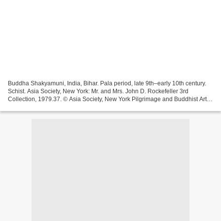
Buddha Shakyamuni, India, Bihar. Pala period, late 9th–early 10th century.
Schist. Asia Society, New York: Mr. and Mrs. John D. Rockefeller 3rd
Collection, 1979.37. © Asia Society, New York Pilgrimage and Buddhist Art is
the first major exhibition of...