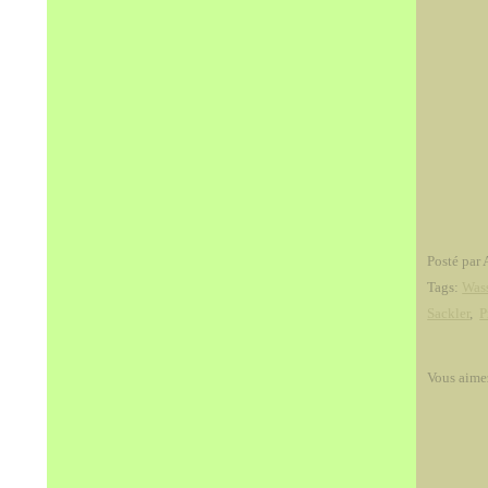
Posté par 
Tags:
Was
Sackler
,
P
Vous aime