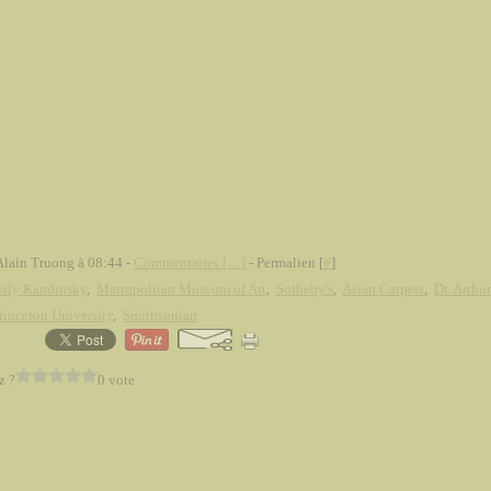
Alain Truong à 08:44 -
Commentaires [
…
]
- Permalien [
#
]
sily Kandinsky
,
Metropolitan Museum of Art
,
Sotheby's
,
Asian Carpets
,
Dr. Arthu
rinceton University
,
Smithsonian
z ?
0 vote