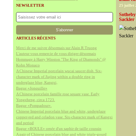
NEWSLETTER
25 juillet
Sotheby'
Sackler
ARTICLES RÉCENTS
Merci de me suivre désormais sur Alain.R.Truong
L'auteur vous remercie de vous diriger désormais
Hommage à Harry Winston "The King of Diamonds" @
Kohn Monaco
A Chinese Imperial porcelain wucai saucer dish. Six-
character mark of Jiajing within a double ring in
underglaze blue, Kangxi,
Bague «Jonquille»
A Chinese porcelain famille rose square vase. Early
Yongzheng, circa 1723.
Bague «Pompadour».
Chinese Imperial porcelain blue and white, underglaze
copper-red and celadon vase. Six-character mark of Kangxi
and period
Bague «BOULE» ornée d'un saphir de taille coussin
A pair of Chinese porcelain blue and white triple-gourd