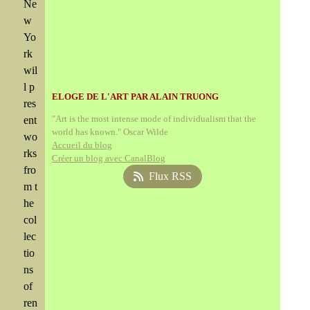
Ne
w
Yo
rk
wil
l p
ELOGE DE L'ART PAR ALAIN TRUONG
res
"Art is the most intense mode of individualism that the
ent
world has known." Oscar Wilde
wo
Accueil du blog
rks
Créer un blog avec CanalBlog
fro
Flux RSS
m t
he
col
lec
tio
ns
of
ren