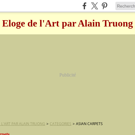
Eloge de l'Art par Alain Truong
Publicité
 L'ART PAR ALAIN TRUONG
>
CATEGORIES
>
ASIAN CARPETS
rpets