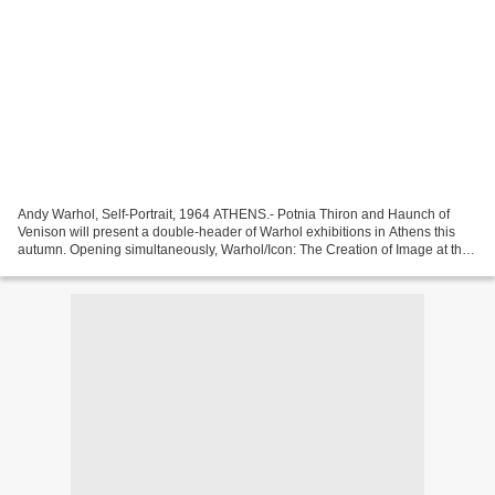
Andy Warhol, Self-Portrait, 1964 ATHENS.- Potnia Thiron and Haunch of
Venison will present a double-header of Warhol exhibitions in Athens this
autumn. Opening simultaneously, Warhol/Icon: The Creation of Image at the
Byzantine and Christian Museum and...