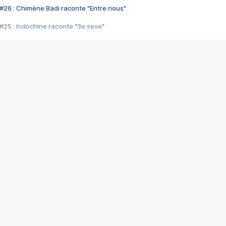
#26 : Chimène Badi raconte "Entre nous"
#25 : Indochine raconte "3e sexe"
#24 : Zaho raconte "C'est chelou"
#23 : Patrick Bruel raconte "Au café des délices"
#22 : Kyo raconte "Le chemin"
#21 : Nolwenn Leroy raconte "Cassé"
#20 : Patrick Hernandez raconte "Born to be alive"
#19 : Lorie raconte "Près de moi"
#18 : Michael Jones raconte "A nos actes manqués" (avec Jean-Jacque
#17 : Khaled raconte "Aïcha"
#16 : Corneille raconte "Parce qu'on vient de loin"
#15 : Indochine raconte "L'aventurier"