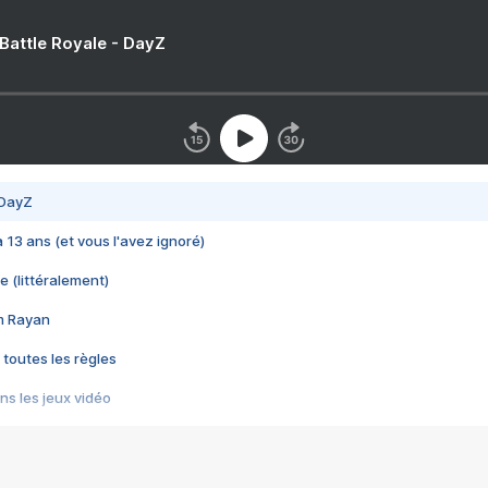
 Battle Royale - DayZ
 DayZ
 a 13 ans (et vous l'avez ignoré)
e (littéralement)
im Rayan
 toutes les règles
s les jeux vidéo
us choquant de Rockstar ? - Le scandale BULLY
e plus moche de Steam