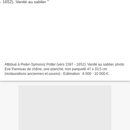
Attribué à Pieter-Symonsz Potter (vers 1597 - 1652). Vanité au sablier. photo
Eve Panneau de chêne, une planche, non parqueté 47 x 33,5 cm
(restaurations anciennes et usures) - Estimation : 8 000 - 10 000 €
Provenance -Galerie A. van der Meer, Amsterdam,...