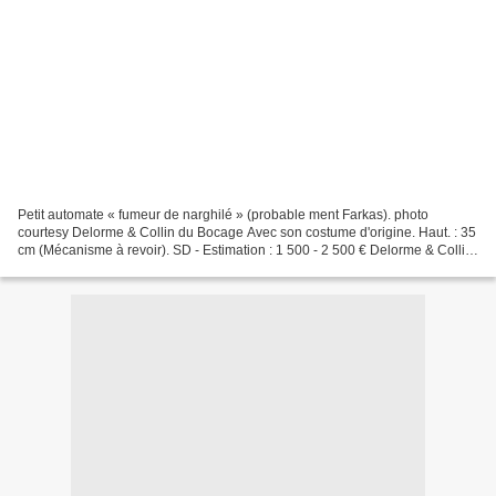
Petit automate « fumeur de narghilé » (probable ment Farkas). photo
courtesy Delorme & Collin du Bocage Avec son costume d'origine. Haut. : 35
cm (Mécanisme à revoir). SD - Estimation : 1 500 - 2 500 € Delorme & Collin
du Bocage. Meuble et objets d'art....