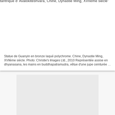
Statue de Guanyin en bronze laqué polychrome. Chine, Dynastie Ming,
XVIIème siècle. Photo: Christie's Images Ltd., 2010 Représentée assise en
dhyanasana, les mains en buddhapatramudra, vêtue d'une jupe ceinturée à
la taille, de la robe monastique retombant...