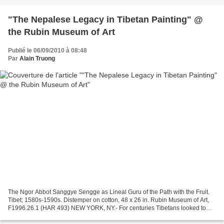
"The Nepalese Legacy in Tibetan Painting" @
the Rubin Museum of Art
Publié le 06/09/2010 à 08:48
Par
Alain Truong
The Ngor Abbot Sanggye Sengge as Lineal Guru of the Path with the Fruit.
Tibet; 1580s-1590s. Distemper on cotton, 48 x 26 in. Rubin Museum of Art,
F1996.26.1 (HAR 493) NEW YORK, NY.- For centuries Tibetans looked to
their Buddhist heartland, India, for...