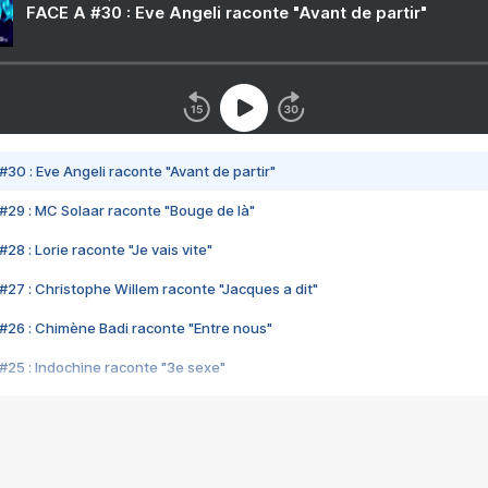
FACE A #30 : Eve Angeli raconte "Avant de partir"
#30 : Eve Angeli raconte "Avant de partir"
#29 : MC Solaar raconte "Bouge de là"
28 : Lorie raconte "Je vais vite"
#27 : Christophe Willem raconte "Jacques a dit"
#26 : Chimène Badi raconte "Entre nous"
#25 : Indochine raconte "3e sexe"
#24 : Zaho raconte "C'est chelou"
#23 : Patrick Bruel raconte "Au café des délices"
#22 : Kyo raconte "Le chemin"