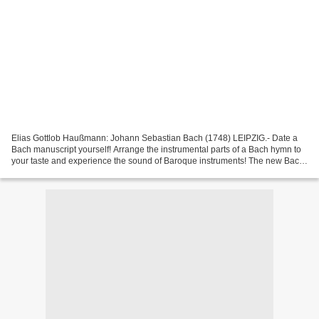
Elias Gottlob Haußmann: Johann Sebastian Bach (1748) LEIPZIG.- Date a
Bach manuscript yourself! Arrange the instrumental parts of a Bach hymn to
your taste and experience the sound of Baroque instruments! The new Bach
Museum offers its visitors many opportunities...