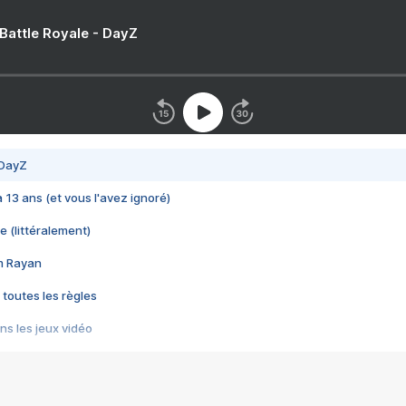
 Battle Royale - DayZ
 DayZ
 a 13 ans (et vous l'avez ignoré)
e (littéralement)
im Rayan
 toutes les règles
s les jeux vidéo
us choquant de Rockstar ? - Le scandale BULLY
e plus moche de Steam