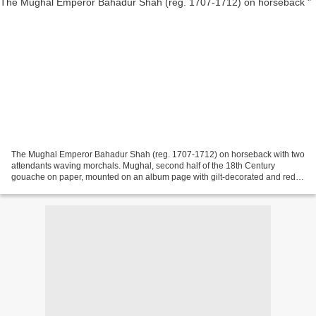
The Mughal Emperor Bahadur Shah (reg. 1707-1712) on horseback with two
attendants waving morchals. Mughal, second half of the 18th Century
gouache on paper, mounted on an album page with gilt-decorated and red
borders, verso four lines of nasta'liq calligraphy...