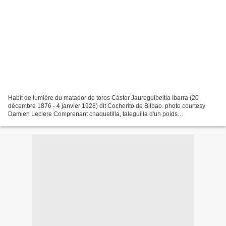
Habit de lumière du matador de toros Cástor Jaureguibeitia Ibarra (20
décembre 1876 - 4 janvier 1928) dit Cocherito de Bilbao. photo courtesy
Damien Leclere Comprenant chaquetilla, taleguilla d'un poids
impressionnant prune et or richement brodé de fils...