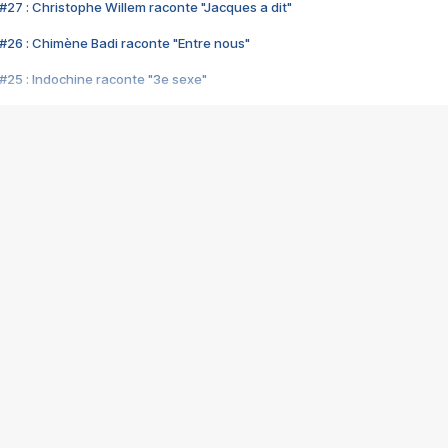
#27 : Christophe Willem raconte "Jacques a dit"
#26 : Chimène Badi raconte "Entre nous"
#25 : Indochine raconte "3e sexe"
#24 : Zaho raconte "C'est chelou"
#23 : Patrick Bruel raconte "Au café des délices"
#22 : Kyo raconte "Le chemin"
#21 : Nolwenn Leroy raconte "Cassé"
#20 : Patrick Hernandez raconte "Born to be alive"
#19 : Lorie raconte "Près de moi"
#18 : Michael Jones raconte "A nos actes manqués" (avec Jean-Jacque
#17 : Khaled raconte "Aïcha"
#16 : Corneille raconte "Parce qu'on vient de loin"
#15 : Indochine raconte "L'aventurier"