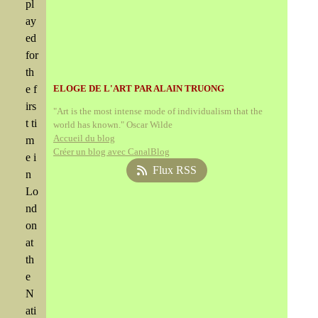
pl
ay
ed
for
th
e f
ELOGE DE L'ART PAR ALAIN TRUONG
irs
"Art is the most intense mode of individualism that the
t ti
world has known." Oscar Wilde
Accueil du blog
m
Créer un blog avec CanalBlog
e i
Flux RSS
n
Lo
nd
on
at
th
e
N
ati