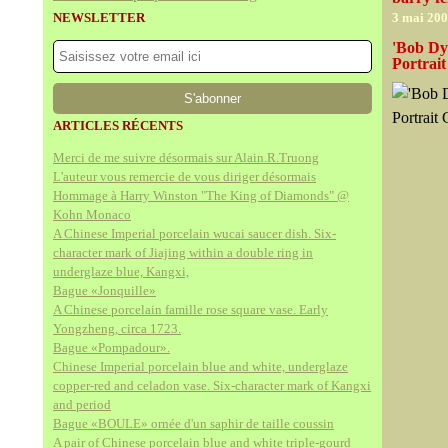
NEWSLETTER
3 mai 20
'Bob Dy
Portrait
ARTICLES RÉCENTS
Merci de me suivre désormais sur Alain.R.Truong
L'auteur vous remercie de vous diriger désormais
Hommage à Harry Winston "The King of Diamonds" @
Kohn Monaco
A Chinese Imperial porcelain wucai saucer dish. Six-
character mark of Jiajing within a double ring in
underglaze blue, Kangxi,
Bague «Jonquille»
A Chinese porcelain famille rose square vase. Early
Yongzheng, circa 1723.
Bague «Pompadour».
Chinese Imperial porcelain blue and white, underglaze
copper-red and celadon vase. Six-character mark of Kangxi
and period
Bague «BOULE» ornée d'un saphir de taille coussin
A pair of Chinese porcelain blue and white triple-gourd