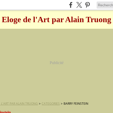
Eloge de l'Art par Alain Truong
Publicité
 L'ART PAR ALAIN TRUONG
>
CATEGORIES
>
BARRY FEINSTEIN
instein