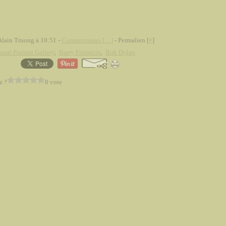
Alain Truong à 10:51 -
Commentaires [
…
]
- Permalien [
#
]
onal Portrait Gallery
,
Barry Feinstein
,
Bob Dylan
z ?
0 vote