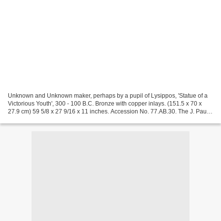
Unknown and Unknown maker, perhaps by a pupil of Lysippos, 'Statue of a
Victorious Youth', 300 - 100 B.C. Bronze with copper inlays. (151.5 x 70 x
27.9 cm) 59 5/8 x 27 9/16 x 11 inches. Accession No. 77.AB.30. The J. Paul
Getty Museum, Villa Collection,...