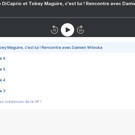
 DiCaprio et Tobey Maguire, c'est lui ! Rencontre avec Dam
bey Maguire, c'est lui ! Rencontre avec Damien Witecka
e 6
e 5
e 4
e 3
s créatrices de la VF !
e 2
e 1
e Mektoub My Love arrive enfin ! Rencontre avec Shaïn Boumedine et Sal