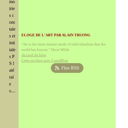
mo
irie
s c
om
tale
ELOGE DE L'ART PAR ALAIN TRUONG
s et
init
"Art is the most intense mode of individualism that the
iale
world has known." Oscar Wilde
Accueil du blog
s P
Créer un blog avec CanalBlog
S l
Flux RSS
até
ral
e
s....