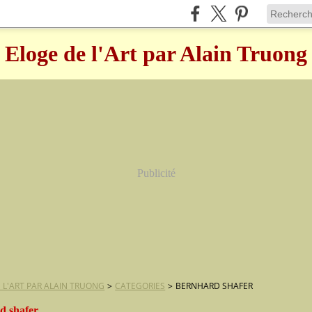
Eloge de l'Art par Alain Truong
Publicité
 L'ART PAR ALAIN TRUONG
>
CATEGORIES
>
BERNHARD SHAFER
d shafer