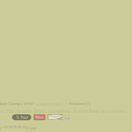
Alain Truong à 19:44 -
Commentaires [
…
]
- Permalien [
#
]
nt
,
1900
,
crocodile
,
Dresde
,
Auguste Klein
,
Bernhard Shäfer
,
Etui à cigarettes
z ?
0 vote