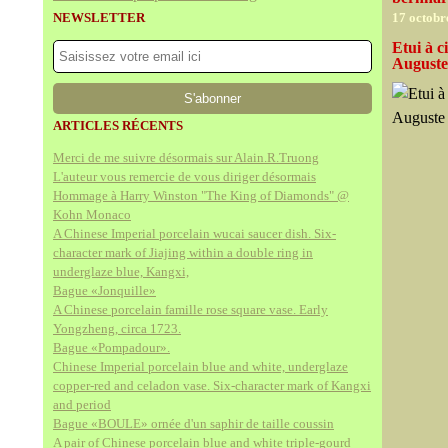
NEWSLETTER
17 octobr
Etui à c
Auguste
ARTICLES RÉCENTS
Merci de me suivre désormais sur Alain.R.Truong
L'auteur vous remercie de vous diriger désormais
Hommage à Harry Winston "The King of Diamonds" @
Kohn Monaco
A Chinese Imperial porcelain wucai saucer dish. Six-
character mark of Jiajing within a double ring in
underglaze blue, Kangxi,
Bague «Jonquille»
A Chinese porcelain famille rose square vase. Early
Yongzheng, circa 1723.
Bague «Pompadour».
Chinese Imperial porcelain blue and white, underglaze
copper-red and celadon vase. Six-character mark of Kangxi
and period
Bague «BOULE» ornée d'un saphir de taille coussin
A pair of Chinese porcelain blue and white triple-gourd