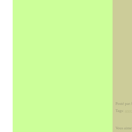
Posté par 
Tags:
arge
Vous aime