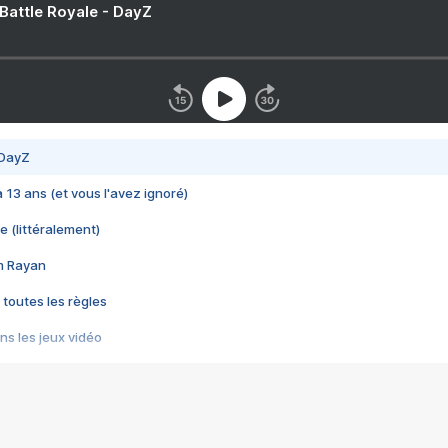
 Battle Royale - DayZ
 DayZ
 a 13 ans (et vous l'avez ignoré)
e (littéralement)
im Rayan
 toutes les règles
s les jeux vidéo
us choquant de Rockstar ? - Le scandale BULLY
e plus moche de Steam
du RÊVE tourne au CAUCHEMAR