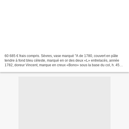
60 685 € frais compris. Sèvres, vase marqué "A de 1780, couvert en pâte
tendre à fond bleu céleste, marqué en or des deux «L» entrelacés, année
1782, doreur Vincent, marque en creux «Bono» sous la base du col, h. 45
cm. Châteaudun, dimanche 26 avril....