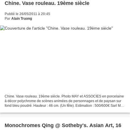
Chine. Vase rouleau. 19ème siècle
Publié le 26/05/2011 à 20:45
Par
Alain Truong
Chine. Vase rouleau. 19ème siècle. Photo MAY et ASSOCIES en porcelaine
à décor polychrome de scènes animées de personnages et de paysan sur
fond bleu poudré. Hauteur : 46 cm. (Un fêle). Estimation : 500/600€ Sarl MAY
et ASSOCIES. Vente du lundi 6 juin...
Monochromes Qing @ Sotheby's. Asian Art, 16