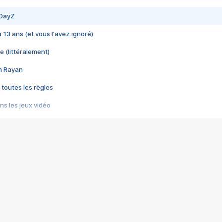
 DayZ
 a 13 ans (et vous l'avez ignoré)
e (littéralement)
im Rayan
 toutes les règles
s les jeux vidéo
us choquant de Rockstar ? - Le scandale BULLY
e plus moche de Steam
du RÊVE tourne au CAUCHEMAR
pendant 8 heures
it… à tort
umiliés par un jeu vidéo