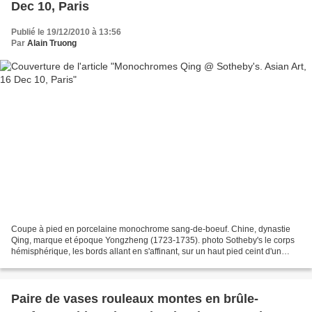
Dec 10, Paris
Publié le 19/12/2010 à 13:56
Par
Alain Truong
Coupe à pied en porcelaine monochrome sang-de-boeuf. Chine, dynastie
Qing, marque et époque Yongzheng (1723-1735). photo Sotheby's le corps
hémisphérique, les bords allant en s'affinant, sur un haut pied ceint d'un
large anneau en relief, le pourtour...
Paire de vases rouleaux montes en brûle-