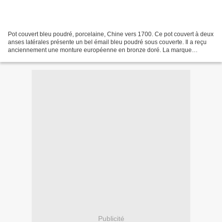
Pot couvert bleu poudré, porcelaine, Chine vers 1700. Ce pot couvert à deux
anses latérales présente un bel émail bleu poudré sous couverte. Il a reçu
anciennement une monture européenne en bronze doré. La marque
bouddhique de la feuille est peinte sous...
Publicité