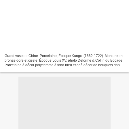
Grand vase de Chine. Porcelaine, Époque Kangxi (1662-1722). Monture en
bronze doré et ciselé, Époque Louis XV. photo Delorme & Collin du Bocage
Porcelaine à décor polychrome à fond bleu et or à décor de bouquets dans
des réserves et polychromes. Époque...