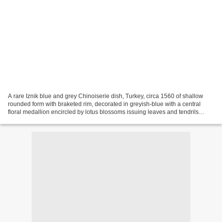
A rare Iznik blue and grey Chinoiserie dish, Turkey, circa 1560 of shallow
rounded form with braketed rim, decorated in greyish-blue with a central
floral medallion encircled by lotus blossoms issuing leaves and tendrils
outlined in dark grey and set...