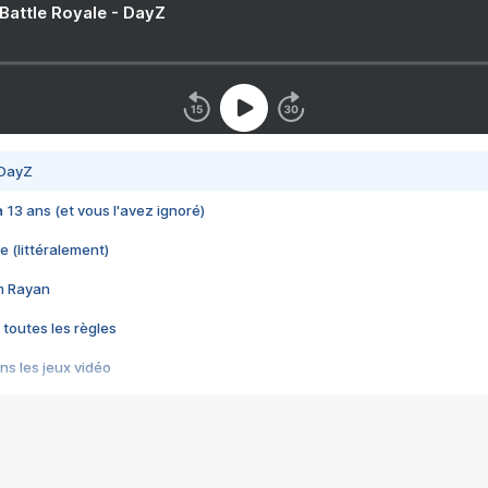
 Battle Royale - DayZ
 DayZ
 a 13 ans (et vous l'avez ignoré)
e (littéralement)
im Rayan
 toutes les règles
s les jeux vidéo
us choquant de Rockstar ? - Le scandale BULLY
e plus moche de Steam
du RÊVE tourne au CAUCHEMAR