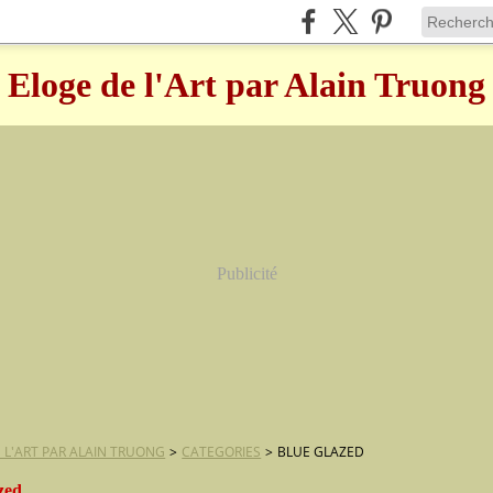
Eloge de l'Art par Alain Truong
Publicité
 L'ART PAR ALAIN TRUONG
>
CATEGORIES
>
BLUE GLAZED
zed