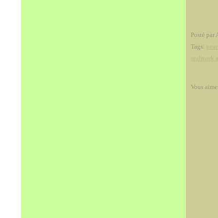
Posté par 
Tags:
pear
sealmark a
Vous aime