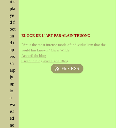
rt s
pla
ye
d f
oot
an
ELOGE DE L'ART PAR ALAIN TRUONG
d t
"Art is the most intense mode of individualism that the
ap
world has known." Oscar Wilde
Accueil du blog
ers
Créer un blog avec CanalBlog
sh
Flux RSS
arp
ly
up
to
a
wa
ist
ed
ne