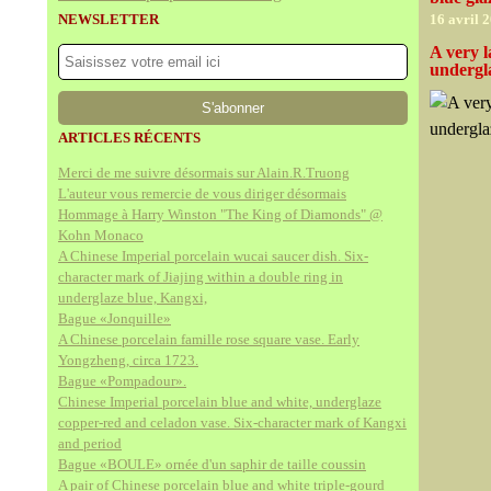
NEWSLETTER
16 avril 
A very l
undergla
ARTICLES RÉCENTS
Merci de me suivre désormais sur Alain.R.Truong
L'auteur vous remercie de vous diriger désormais
Hommage à Harry Winston "The King of Diamonds" @
Kohn Monaco
A Chinese Imperial porcelain wucai saucer dish. Six-
character mark of Jiajing within a double ring in
underglaze blue, Kangxi,
Bague «Jonquille»
A Chinese porcelain famille rose square vase. Early
Yongzheng, circa 1723.
Bague «Pompadour».
Chinese Imperial porcelain blue and white, underglaze
copper-red and celadon vase. Six-character mark of Kangxi
and period
Bague «BOULE» ornée d'un saphir de taille coussin
A pair of Chinese porcelain blue and white triple-gourd