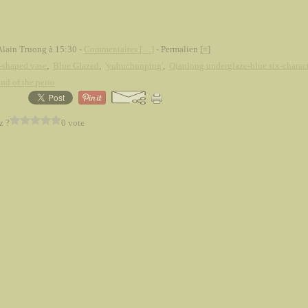
Alain Truong à 15:30 -
Commentaires [
…
]
- Permalien [
#
]
-shaped vase
,
Blue Glazed
,
'yuhuchunping'
,
Qianlong underglaze-blue six-charac
nd of the perio
z ?
0 vote