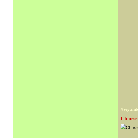
4 septemb
Chines