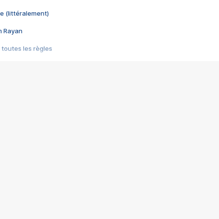
e (littéralement)
im Rayan
 toutes les règles
s les jeux vidéo
us choquant de Rockstar ? - Le scandale BULLY
e plus moche de Steam
du RÊVE tourne au CAUCHEMAR
pendant 8 heures
it… à tort
umiliés par un jeu vidéo
ire - Final Fantasy 8
ti un empire - Age of Empires