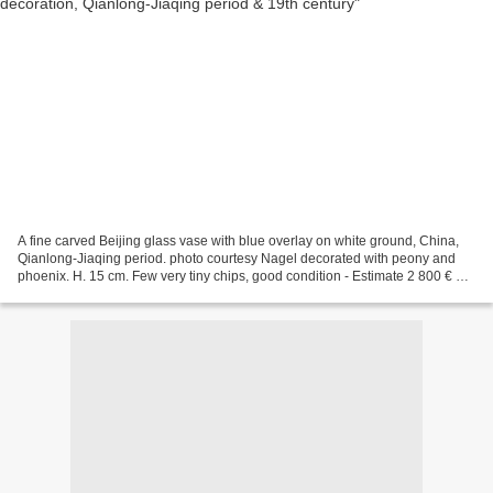
A fine carved Beijing glass vase with blue overlay on white ground, China,
Qianlong-Jiaqing period. photo courtesy Nagel decorated with peony and
phoenix. H. 15 cm. Few very tiny chips, good condition - Estimate 2 800 € An
opaque white Beijing glass vase...