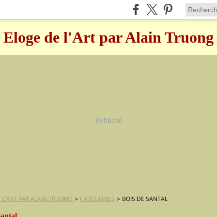
Eloge de l'Art par Alain Truong
Publicité
 L'ART PAR ALAIN TRUONG
>
CATEGORIES
>
BOIS DE SANTAL
santal