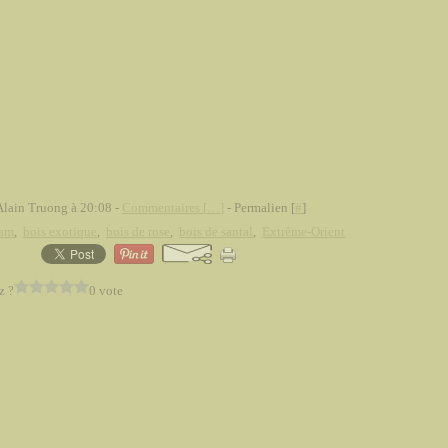
Alain Truong à 20:08 -
Commentaires [
…
]
- Permalien [
#
]
am
,
bois exotique
,
bois de rose
,
bois de santal
,
Extrême-Orient
z ?
0 vote