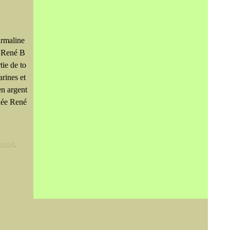
rmaline
r René B
tie de to
rines et
en argent
gnée René
santal
,