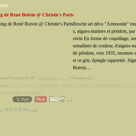
 2009
g de René Boivin @ Christie's Paris
Broche art déco "Ammonite" tou
s, aigues-marines et péridots, pa
oivin En forme de coquillage, ser
urmalines de couleur, d'aigues-ma
de péridots, vers 1935, monture 
et or gris, épingle rapportée. Si
Boivin....
Alain Truong à 20:56 -
Commentaires [
…
]
- Permalien [
#
]
mants
,
rubis
,
art déco
,
René Boivin
,
saphirs
,
Ammonite
,
aigues-marines
,
bois de 
erie
,
péridot
,
tourmalines
z ?
0 vote