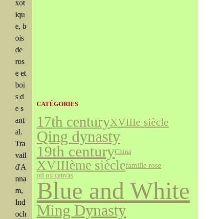
xot
iqu
e, b
ois
de
ros
e et
boi
s d
CATÉGORIES
e s
17th century
XVIIIe siècle
ant
al.
Qing dynasty
Tra
19th century
China
vail
XVIIIème siècle
famille rose
d'A
oil on canvas
nna
Blue and White
m,
Ind
Ming Dynasty
och