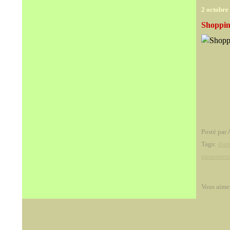
2 octobre
Shoppin
Posté par 
Tags:
dia
passement
Vous aime