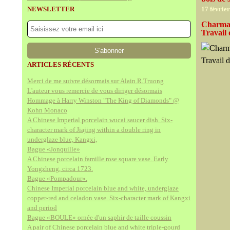
NEWSLETTER
17 févrie
Charmant
Travail
ARTICLES RÉCENTS
Merci de me suivre désormais sur Alain.R.Truong
L'auteur vous remercie de vous diriger désormais
Hommage à Harry Winston "The King of Diamonds" @
Kohn Monaco
A Chinese Imperial porcelain wucai saucer dish. Six-
character mark of Jiajing within a double ring in
underglaze blue, Kangxi,
Bague «Jonquille»
A Chinese porcelain famille rose square vase. Early
Yongzheng, circa 1723.
Bague «Pompadour».
Chinese Imperial porcelain blue and white, underglaze
copper-red and celadon vase. Six-character mark of Kangxi
and period
Bague «BOULE» ornée d'un saphir de taille coussin
A pair of Chinese porcelain blue and white triple-gourd