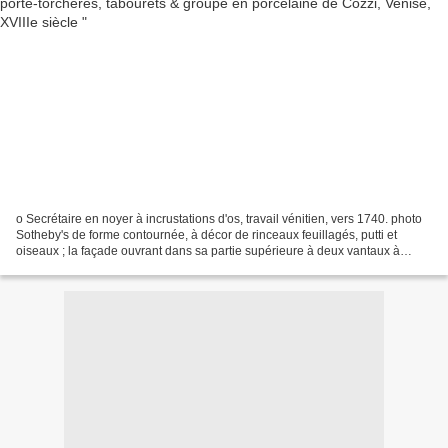
o Secrétaire en noyer à incrustations d'os, travail vénitien, vers 1740. photo
Sotheby's de forme contournée, à décor de rinceaux feuillagés, putti et
oiseaux ; la façade ouvrant dans sa partie supérieure à deux vantaux à
miroir, découvrant un vantail,...