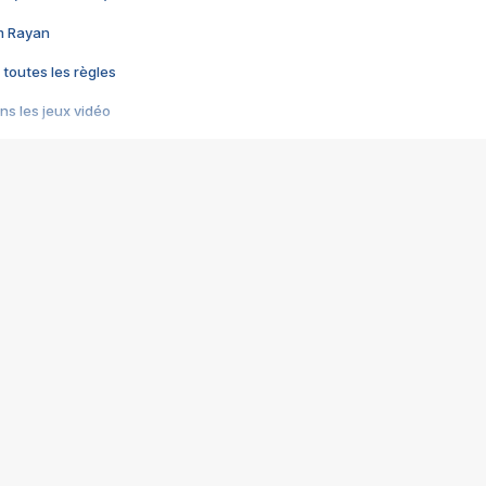
im Rayan
 toutes les règles
s les jeux vidéo
us choquant de Rockstar ? - Le scandale BULLY
e plus moche de Steam
du RÊVE tourne au CAUCHEMAR
pendant 8 heures
it… à tort
umiliés par un jeu vidéo
ire - Final Fantasy 8
ti un empire - Age of Empires
story DOFUS