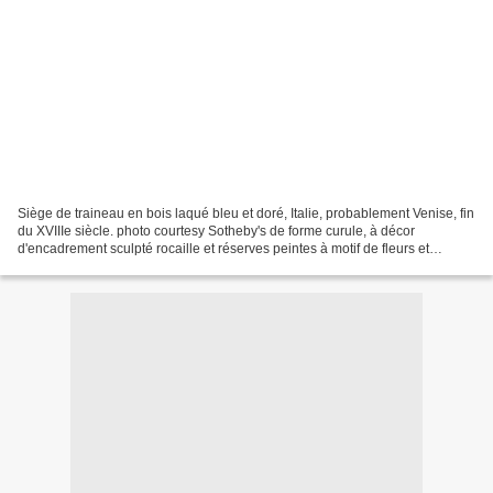
Siège de traineau en bois laqué bleu et doré, Italie, probablement Venise, fin
du XVIIIe siècle. photo courtesy Sotheby's de forme curule, à décor
d'encadrement sculpté rocaille et réserves peintes à motif de fleurs et
paysage ; recouvert de soie brochée...