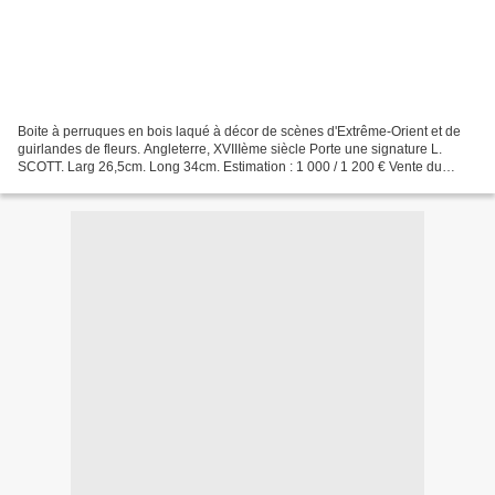
Boite à perruques en bois laqué à décor de scènes d'Extrême-Orient et de
guirlandes de fleurs. Angleterre, XVIIIème siècle Porte une signature L.
SCOTT. Larg 26,5cm. Long 34cm. Estimation : 1 000 / 1 200 € Vente du
Dimanche 8 mars 2009. Tableaux Anciens...