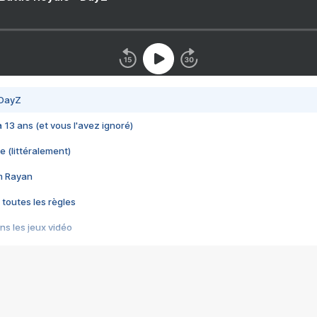
 DayZ
 a 13 ans (et vous l'avez ignoré)
e (littéralement)
im Rayan
 toutes les règles
s les jeux vidéo
us choquant de Rockstar ? - Le scandale BULLY
e plus moche de Steam
du RÊVE tourne au CAUCHEMAR