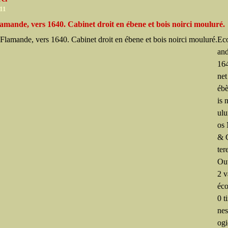
011
amande, vers 1640. Cabinet droit en ébene et bois noirci mouluré.
Ec
and
16
net
ébè
is 
ulu
os 
& 
ter
Ou
2 v
éco
0 t
nes
ogi