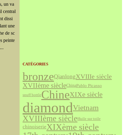
s, un va
il central
nt dissi
lant une
he de sc
s peinte
...
CATÉGORIES
bronze
XVIIIe siècle
Qianlong
XVIIème siècle
Pablo Picasso
China
Chine
XIXe siècle
snuff bottle
diamond
Vietnam
XVIIIème siècle
Huile sur toile
XIXème siècle
chinoiserie