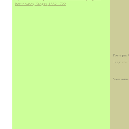
bottle vases, Kangxi, 1662-1722
Posté par 
Tags:
ébè
Vous aime