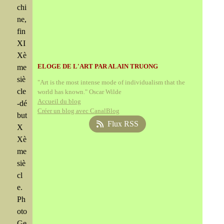
chi
ne,
fin
XI
Xè
ELOGE DE L'ART PAR ALAIN TRUONG
me
siè
"Art is the most intense mode of individualism that the
cle
world has known." Oscar Wilde
Accueil du blog
-dé
Créer un blog avec CanalBlog
but
Flux RSS
X
Xè
me
siè
cl
e.
Ph
oto
Ge