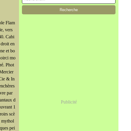
ole Flam
e, vers
40. Cabi
 droit en
ne et bo
noirci mo
ré. Phot
Mercier
Cie & In
enchères
vre par
antaux d
Publicité
uvrant 1
iroirs scè
 mythol
ques pei