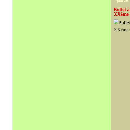
9 juin 20
Buffet à
XXème s