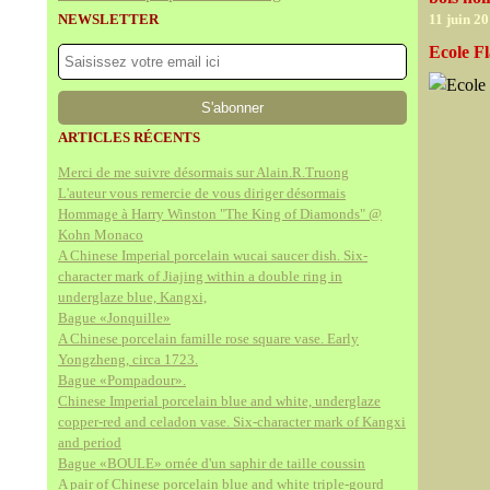
NEWSLETTER
11 juin 2
Ecole Fl
ARTICLES RÉCENTS
Merci de me suivre désormais sur Alain.R.Truong
L'auteur vous remercie de vous diriger désormais
Hommage à Harry Winston "The King of Diamonds" @
Kohn Monaco
A Chinese Imperial porcelain wucai saucer dish. Six-
character mark of Jiajing within a double ring in
underglaze blue, Kangxi,
Bague «Jonquille»
A Chinese porcelain famille rose square vase. Early
Yongzheng, circa 1723.
Bague «Pompadour».
Chinese Imperial porcelain blue and white, underglaze
copper-red and celadon vase. Six-character mark of Kangxi
and period
Bague «BOULE» ornée d'un saphir de taille coussin
A pair of Chinese porcelain blue and white triple-gourd