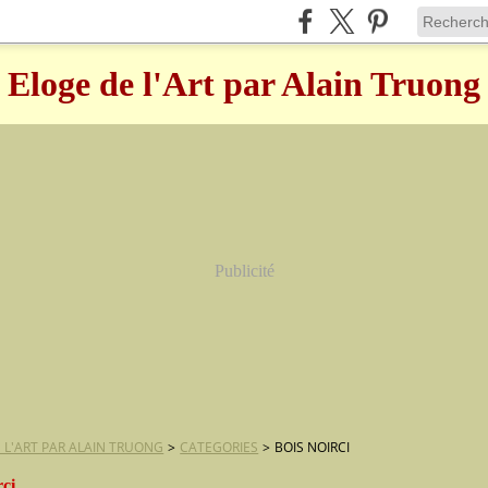
Eloge de l'Art par Alain Truong
Publicité
 L'ART PAR ALAIN TRUONG
>
CATEGORIES
>
BOIS NOIRCI
rci