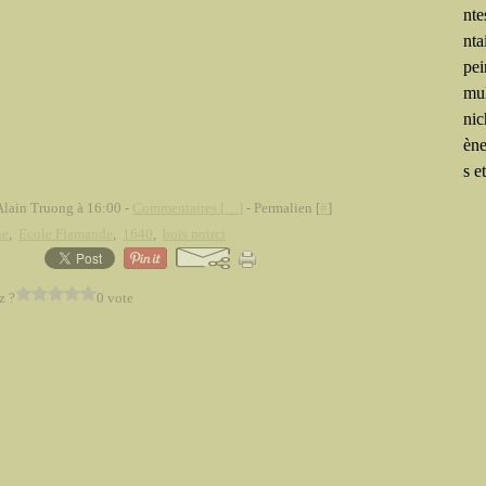
nte
nta
pei
mu
nic
ène
s et
Alain Truong à 16:00 -
Commentaires [
…
]
- Permalien [
#
]
ne
,
Ecole Flamande
,
1640
,
bois noirci
z ?
0 vote