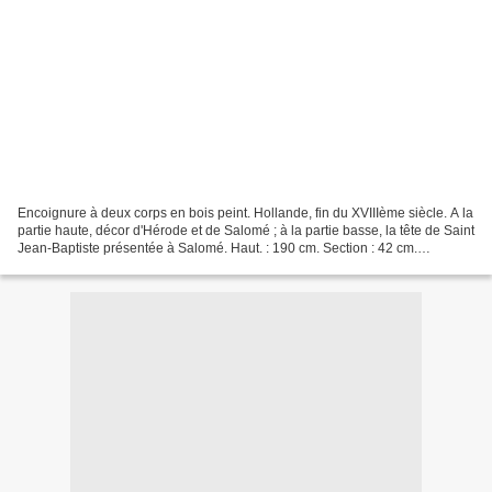
Encoignure à deux corps en bois peint. Hollande, fin du XVIIIème siècle. A la
partie haute, décor d'Hérode et de Salomé ; à la partie basse, la tête de Saint
Jean-Baptiste présentée à Salomé. Haut. : 190 cm. Section : 42 cm.
Estimation : 1 500 / 2 000...