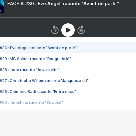
FACE A #30 : Eve Angeli raconte "Avant de partir"
#30 : Eve Angeli raconte "Avant de partir"
#29 : MC Solaar raconte "Bouge de là"
28 : Lorie raconte "Je vais vite"
#27 : Christophe Willem raconte "Jacques a dit"
#26 : Chimène Badi raconte "Entre nous"
#25 : Indochine raconte "3e sexe"
#24 : Zaho raconte "C'est chelou"
#23 : Patrick Bruel raconte "Au café des délices"
#22 : Kyo raconte "Le chemin"