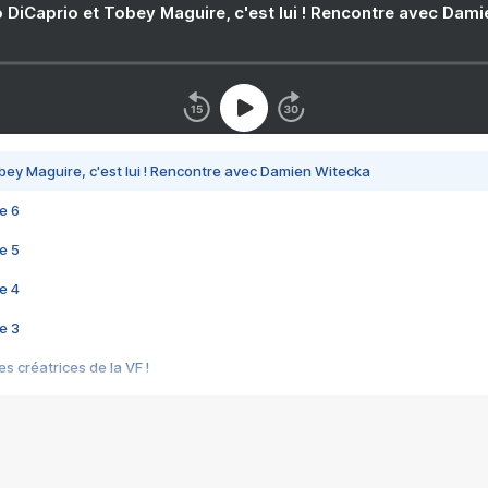
 DiCaprio et Tobey Maguire, c'est lui ! Rencontre avec Dam
bey Maguire, c'est lui ! Rencontre avec Damien Witecka
e 6
e 5
e 4
e 3
s créatrices de la VF !
e 2
e 1
e Mektoub My Love arrive enfin ! Rencontre avec Shaïn Boumedine et Sal