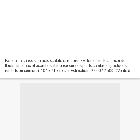
Fauteuil à châssis en bois sculpté et redoré. XVIIIème siècle à décor de
fleurs, rinceaux et acanthes, il repose sur des pieds cambrés. (quelques
renforts en ceinture). 104 x 71 x 57cm. Estimation : 2 000 / 2 500 € Vente du
Dimanche 8 mars 2009. Tableaux...