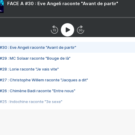
FACE A #30 : Eve Angeli raconte "Avant de partir"
#30 : Eve Angeli raconte "Avant de partir"
#29 : MC Solaar raconte "Bouge de là"
28 : Lorie raconte "Je vais vite"
#27 : Christophe Willem raconte "Jacques a dit"
#26 : Chimène Badi raconte "Entre nous"
#25 : Indochine raconte "3e sexe"
#24 : Zaho raconte "C'est chelou"
#23 : Patrick Bruel raconte "Au café des délices"
#22 : Kyo raconte "Le chemin"