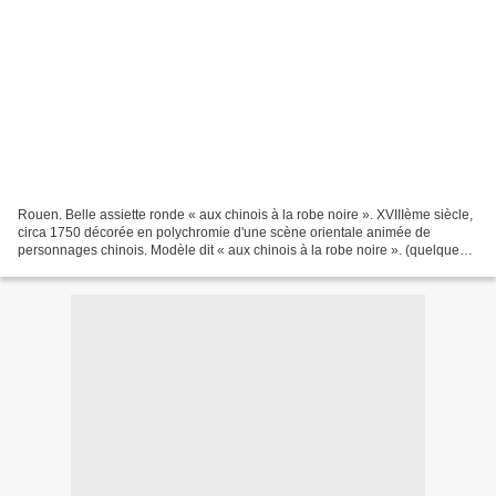
Rouen. Belle assiette ronde « aux chinois à la robe noire ». XVIIIème siècle,
circa 1750 décorée en polychromie d'une scène orientale animée de
personnages chinois. Modèle dit « aux chinois à la robe noire ». (quelques
égrenures en bordure) D. : 24 cm....