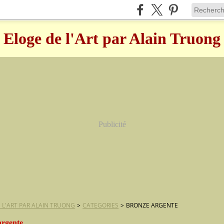
Eloge de l'Art par Alain Truong
Publicité
 L'ART PAR ALAIN TRUONG
>
CATEGORIES
>
BRONZE ARGENTE
argente