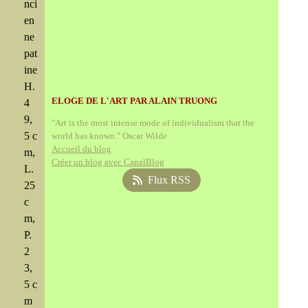
nci
en
ne
pat
ine
H.
ELOGE DE L'ART PAR ALAIN TRUONG
4
9,
"Art is the most intense mode of individualism that the
5 c
world has known." Oscar Wilde
Accueil du blog
m,
Créer un blog avec CanalBlog
L.
Flux RSS
25
c
m,
P.
2
3,
5 c
m