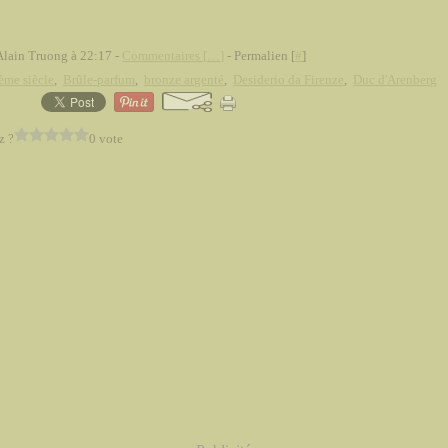
Alain Truong à 22:17 -
Commentaires [
…
]
- Permalien [
#
]
ème siècle
,
Brûle-parfum
,
bronze argenté
,
Desiderio da Firenze
,
Duc d'Arenberg
z ?
0 vote