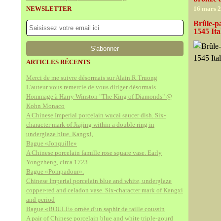
NEWSLETTER
16 mars 
Brûle-p
1545 Ita
ARTICLES RÉCENTS
Merci de me suivre désormais sur Alain.R.Truong
L'auteur vous remercie de vous diriger désormais
Hommage à Harry Winston "The King of Diamonds" @
Kohn Monaco
A Chinese Imperial porcelain wucai saucer dish. Six-
character mark of Jiajing within a double ring in
underglaze blue, Kangxi,
Bague «Jonquille»
A Chinese porcelain famille rose square vase. Early
Yongzheng, circa 1723.
Bague «Pompadour».
Chinese Imperial porcelain blue and white, underglaze
copper-red and celadon vase. Six-character mark of Kangxi
and period
Bague «BOULE» ornée d'un saphir de taille coussin
A pair of Chinese porcelain blue and white triple-gourd