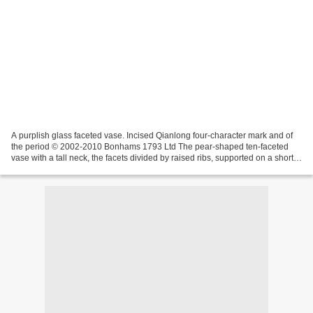
A purplish glass faceted vase. Incised Qianlong four-character mark and of
the period © 2002-2010 Bonhams 1793 Ltd The pear-shaped ten-faceted
vase with a tall neck, the facets divided by raised ribs, supported on a short
slightly-spreading foot, the...