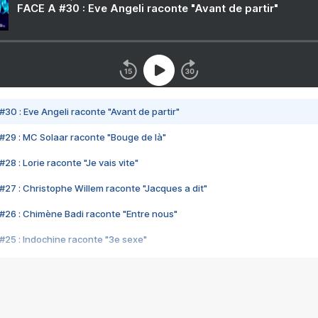
FACE A #30 : Eve Angeli raconte "Avant de partir"
#30 : Eve Angeli raconte "Avant de partir"
#29 : MC Solaar raconte "Bouge de là"
28 : Lorie raconte "Je vais vite"
#27 : Christophe Willem raconte "Jacques a dit"
#26 : Chimène Badi raconte "Entre nous"
#25 : Indochine raconte "3e sexe"
#24 : Zaho raconte "C'est chelou"
#23 : Patrick Bruel raconte "Au café des délices"
#22 : Kyo raconte "Le chemin"