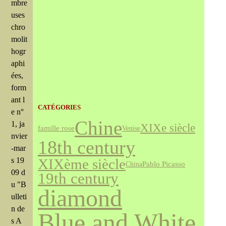
mbre
uses
chro
molit
hogr
aphi
ées,
form
ant l
CATÉGORIES
e n°
Chine
1, ja
XIXe siècle
famille rose
Venise
nvier
18th century
-mar
s 19
XIXème siècle
Pablo Picasso
China
09 d
19th century
u "B
diamond
ulleti
n de
Blue and White
s A