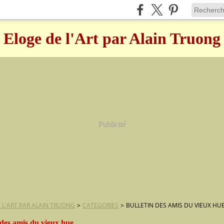
Eloge de l'Art par Alain Truong
Publicité
 L'ART PAR ALAIN TRUONG
>
CATEGORIES
>
BULLETIN DES AMIS DU VIEUX HU
 des amis du vieux hue