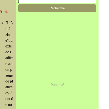
 Amis
"L'A
rt à
Hu
ê". T
exte
de C
adièr
e acc
omp
agné
de pl
Publicité
anch
es, d
ont d
e no