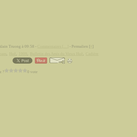
Alain Truong à 09:58 -
Commentaires [
…
]
- Permalien [
#
]
tnam
,
Huê
,
1909
,
Bulletin des Amis du Vieux Huê
,
Cadière
z ?
0 vote