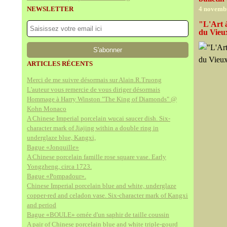
NEWSLETTER
4 novemb
"L'Art 
du Vieu
ARTICLES RÉCENTS
Merci de me suivre désormais sur Alain.R.Truong
L'auteur vous remercie de vous diriger désormais
Hommage à Harry Winston "The King of Diamonds" @
Kohn Monaco
A Chinese Imperial porcelain wucai saucer dish. Six-
character mark of Jiajing within a double ring in
underglaze blue, Kangxi,
Bague «Jonquille»
A Chinese porcelain famille rose square vase. Early
Yongzheng, circa 1723.
Bague «Pompadour».
Chinese Imperial porcelain blue and white, underglaze
copper-red and celadon vase. Six-character mark of Kangxi
and period
Bague «BOULE» ornée d'un saphir de taille coussin
A pair of Chinese porcelain blue and white triple-gourd