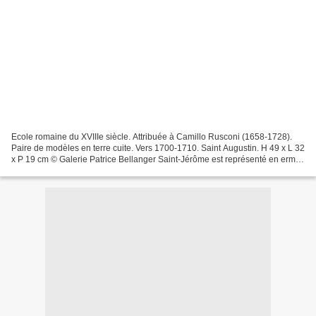
Ecole romaine du XVIIIe siècle. Attribuée à Camillo Rusconi (1658-1728).
Paire de modèles en terre cuite. Vers 1700-1710. Saint Augustin. H 49 x L 32
x P 19 cm © Galerie Patrice Bellanger Saint-Jérôme est représenté en ermite
dans le désert de Thébiade...