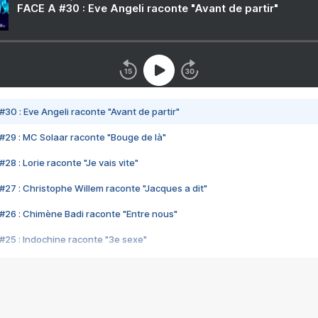
FACE A #30 : Eve Angeli raconte "Avant de partir"
#30 : Eve Angeli raconte "Avant de partir"
#29 : MC Solaar raconte "Bouge de là"
28 : Lorie raconte "Je vais vite"
#27 : Christophe Willem raconte "Jacques a dit"
#26 : Chimène Badi raconte "Entre nous"
#25 : Indochine raconte "3e sexe"
#24 : Zaho raconte "C'est chelou"
#23 : Patrick Bruel raconte "Au café des délices"
#22 : Kyo raconte "Le chemin"