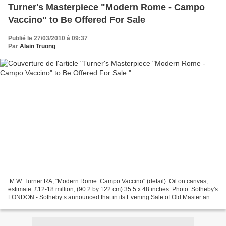
Turner's Masterpiece "Modern Rome - Campo
Vaccino" to Be Offered For Sale
Publié le 27/03/2010 à 09:37
Par
Alain Truong
.M.W. Turner RA, "Modern Rome: Campo Vaccino" (detail). Oil on canvas,
estimate: £12-18 million, (90.2 by 122 cm) 35.5 x 48 inches. Photo: Sotheby's
LONDON.- Sotheby’s announced that in its Evening Sale of Old Master and
Early British Paintings in London...