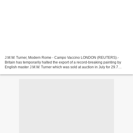
J.M.W. Turner, Modern Rome - Campo Vaccino LONDON (REUTERS).-
Britain has temporarily halted the export of a record-breaking painting by
English master J.M.W. Turner which was sold at auction in July for 29.7
million pounds ($48 million). "Modern Rome...