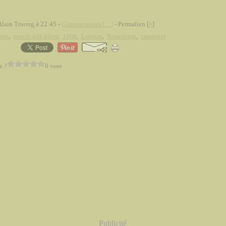
Alain Truong à 22:45 -
Commentaires [
…
]
- Permalien [
#
]
man
,
parcel-gilt silver
,
1666
,
Leipzig
,
Rosenberg
,
cannister
z ?
0 vote
Publicité