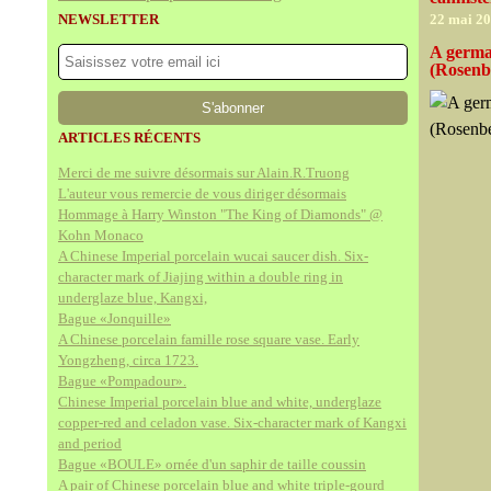
NEWSLETTER
22 mai 2
A german
(Rosenb
ARTICLES RÉCENTS
Merci de me suivre désormais sur Alain.R.Truong
L'auteur vous remercie de vous diriger désormais
Hommage à Harry Winston "The King of Diamonds" @
Kohn Monaco
A Chinese Imperial porcelain wucai saucer dish. Six-
character mark of Jiajing within a double ring in
underglaze blue, Kangxi,
Bague «Jonquille»
A Chinese porcelain famille rose square vase. Early
Yongzheng, circa 1723.
Bague «Pompadour».
Chinese Imperial porcelain blue and white, underglaze
copper-red and celadon vase. Six-character mark of Kangxi
and period
Bague «BOULE» ornée d'un saphir de taille coussin
A pair of Chinese porcelain blue and white triple-gourd