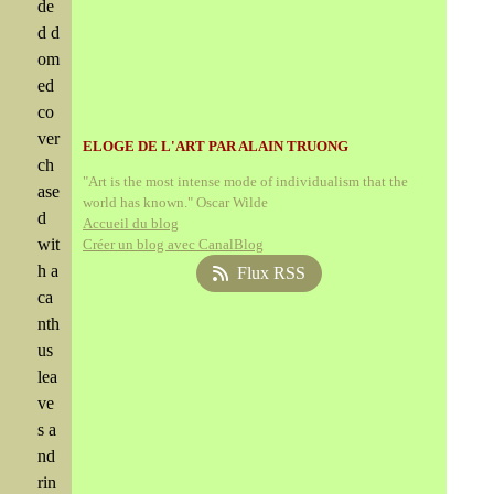
de
d d
om
ed
co
ver
ELOGE DE L'ART PAR ALAIN TRUONG
ch
"Art is the most intense mode of individualism that the
ase
world has known." Oscar Wilde
d
Accueil du blog
wit
Créer un blog avec CanalBlog
h a
Flux RSS
ca
nth
us
lea
ve
s a
nd
rin