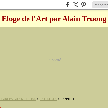
Eloge de l'Art par Alain Truong
Publicité
 L'ART PAR ALAIN TRUONG
>
CATEGORIES
>
CANNISTER
r