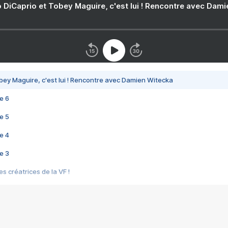
 DiCaprio et Tobey Maguire, c'est lui ! Rencontre avec Dam
bey Maguire, c'est lui ! Rencontre avec Damien Witecka
e 6
e 5
e 4
e 3
s créatrices de la VF !
e 2
e 1
e Mektoub My Love arrive enfin ! Rencontre avec Shaïn Boumedine et Sal