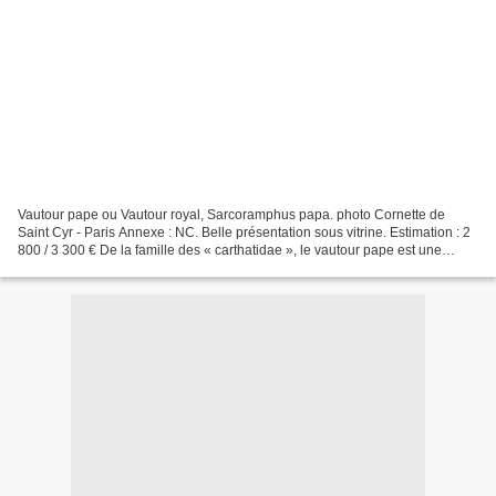
Vautour pape ou Vautour royal, Sarcoramphus papa. photo Cornette de
Saint Cyr - Paris Annexe : NC. Belle présentation sous vitrine. Estimation : 2
800 / 3 300 € De la famille des « carthatidae », le vautour pape est une
espèce charognard du nouveau monde....