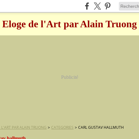
Eloge de l'Art par Alain Truong
Publicité
 L'ART PAR ALAIN TRUONG
>
CATEGORIES
>
CARL GUSTAV HALLMUTH
tav hallmuth