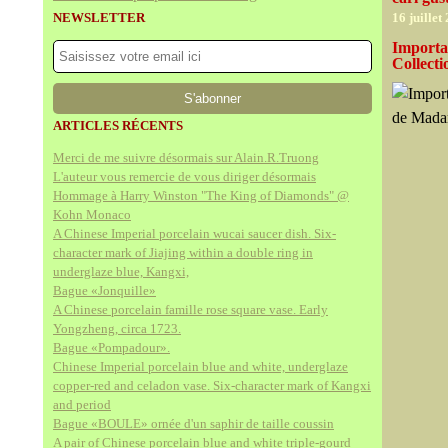
NEWSLETTER
16 juillet
Importan
Collect
ARTICLES RÉCENTS
Merci de me suivre désormais sur Alain.R.Truong
L'auteur vous remercie de vous diriger désormais
Hommage à Harry Winston "The King of Diamonds" @
Kohn Monaco
A Chinese Imperial porcelain wucai saucer dish. Six-
character mark of Jiajing within a double ring in
underglaze blue, Kangxi,
Bague «Jonquille»
A Chinese porcelain famille rose square vase. Early
Yongzheng, circa 1723.
Bague «Pompadour».
Chinese Imperial porcelain blue and white, underglaze
copper-red and celadon vase. Six-character mark of Kangxi
and period
Bague «BOULE» ornée d'un saphir de taille coussin
A pair of Chinese porcelain blue and white triple-gourd