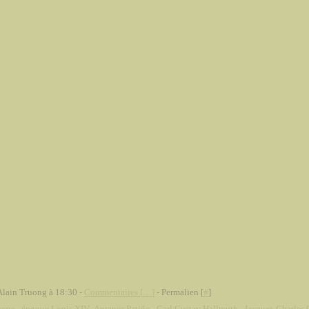
Alain Truong à 18:30 -
Commentaires [
…
]
- Permalien [
#
]
oque
,
époque Louis XIV
,
Antenor Patiño
,
Carl Gustav Hallmuth
,
Jacques-Charles 