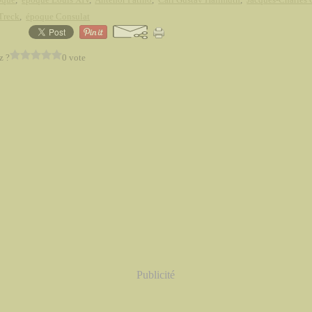
 Treck
,
époque Consulat
z ?
0 vote
Publicité