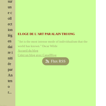
sur
un
e c
oll
ect
ion
ELOGE DE L'ART PAR ALAIN TRUONG
lég
en
"Art is the most intense mode of individualism that the
world has known." Oscar Wilde
dai
Accueil du blog
re i
Créer un blog avec CanalBlog
niti
Flux RSS
ée
par
An
ten
o
r...
Oudry
,