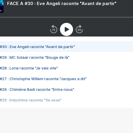
FACE A #30 : Eve Angeli raconte "Avant de partir"
#30 : Eve Angeli raconte "Avant de partir"
#29 : MC Solaar raconte "Bouge de là"
28 : Lorie raconte "Je vais vite"
#27 : Christophe Willem raconte "Jacques a dit"
#26 : Chimène Badi raconte "Entre nous"
#25 : Indochine raconte "3e sexe"
#24 : Zaho raconte "C'est chelou"
#23 : Patrick Bruel raconte "Au café des délices"
#22 : Kyo raconte "Le chemin"