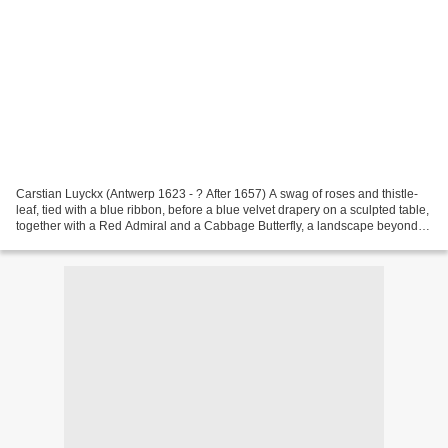
Carstian Luyckx (Antwerp 1623 - ? After 1657) A swag of roses and thistle-
leaf, tied with a blue ribbon, before a blue velvet drapery on a sculpted table,
together with a Red Admiral and a Cabbage Butterfly, a landscape beyond.
photo Sotheby's oil on...