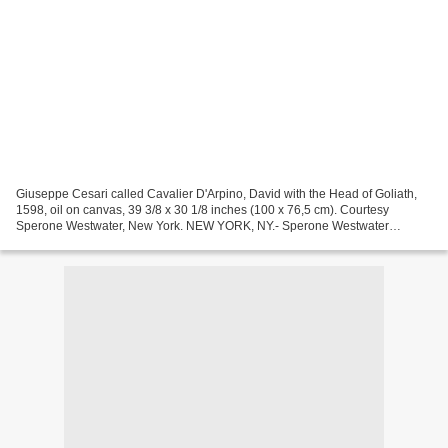
Giuseppe Cesari called Cavalier D'Arpino, David with the Head of Goliath,
1598, oil on canvas, 39 3/8 x 30 1/8 inches (100 x 76,5 cm). Courtesy
Sperone Westwater, New York. NEW YORK, NY.- Sperone Westwater
presents an exhibition of Italian Paintings from...