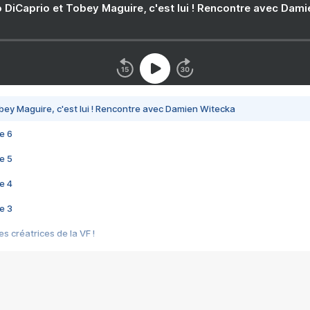
 DiCaprio et Tobey Maguire, c'est lui ! Rencontre avec Dam
bey Maguire, c'est lui ! Rencontre avec Damien Witecka
e 6
e 5
e 4
e 3
s créatrices de la VF !
e 2
e 1
e Mektoub My Love arrive enfin ! Rencontre avec Shaïn Boumedine et Sal