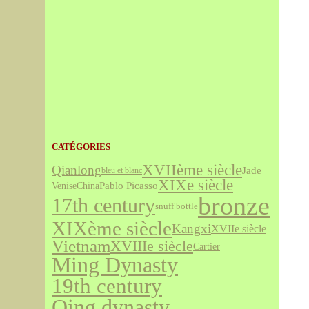
CATÉGORIES
XVIIème siècle
Qianlong
Jade
bleu et blanc
XIXe siècle
Venise
Pablo Picasso
China
bronze
17th century
snuff bottle
XIXème siècle
Kangxi
XVIIe siècle
Vietnam
XVIIIe siècle
Cartier
Ming Dynasty
19th century
Qing dynasty