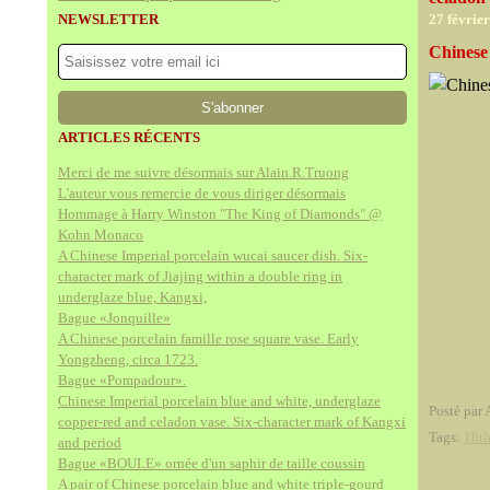
NEWSLETTER
27 févrie
Chinese
ARTICLES RÉCENTS
Merci de me suivre désormais sur Alain.R.Truong
L'auteur vous remercie de vous diriger désormais
Hommage à Harry Winston "The King of Diamonds" @
Kohn Monaco
A Chinese Imperial porcelain wucai saucer dish. Six-
character mark of Jiajing within a double ring in
underglaze blue, Kangxi,
Bague «Jonquille»
A Chinese porcelain famille rose square vase. Early
Yongzheng, circa 1723.
Bague «Pompadour».
Chinese Imperial porcelain blue and white, underglaze
Posté par 
copper-red and celadon vase. Six-character mark of Kangxi
Tags:
18th
and period
Bague «BOULE» ornée d'un saphir de taille coussin
A pair of Chinese porcelain blue and white triple-gourd