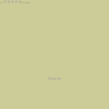
z ?
0 vote
Publicité