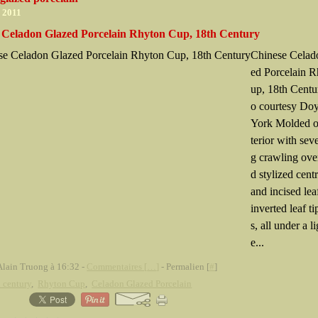
r 2011
 Celadon Glazed Porcelain Rhyton Cup, 18th Century
Chinese Celad
ed Porcelain 
up, 18th Centu
o courtesy Do
York Molded o
terior with sev
g crawling over
d stylized cent
and incised lea
inverted leaf t
s, all under a l
e...
Alain Truong à 16:32 -
Commentaires [
…
]
- Permalien [
#
]
 century
,
Rhyton Cup
,
Celadon Glazed Porcelain