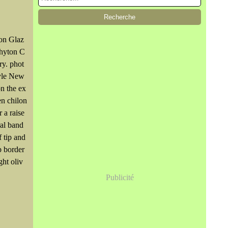
on Glaz
Rhyton C
ry. phot
yle New
n the ex
en chilon
 a raise
ral band
f tip and
ip border
ight oliv
Publicité