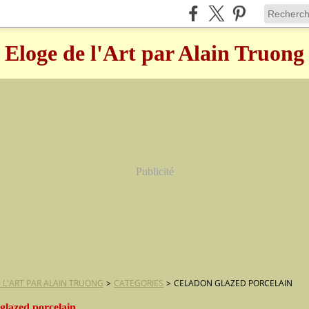
Eloge de l'Art par Alain Truong
Publicité
 L'ART PAR ALAIN TRUONG
>
CATEGORIES
>
CELADON GLAZED PORCELAIN
glazed porcelain