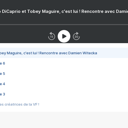
 DiCaprio et Tobey Maguire, c'est lui ! Rencontre avec Dam
bey Maguire, c'est lui ! Rencontre avec Damien Witecka
e 6
e 5
e 4
e 3
s créatrices de la VF !
e 2
e 1