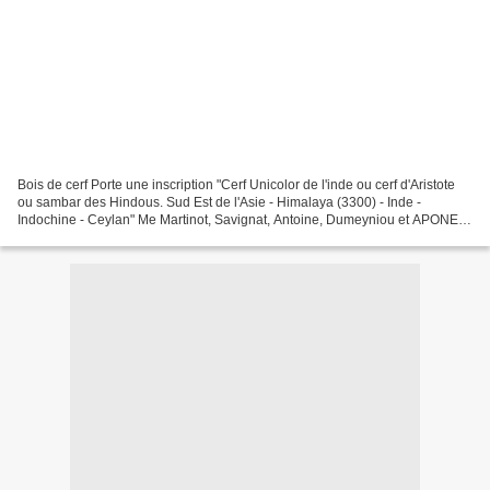
Bois de cerf Porte une inscription "Cerf Unicolor de l'inde ou cerf d'Aristote
ou sambar des Hindous. Sud Est de l'Asie - Himalaya (3300) - Inde -
Indochine - Ceylan" Me Martinot, Savignat, Antoine, Dumeyniou et APONEM
- Enchères MSA. Lundi 15 novembre...