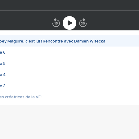
bey Maguire, c'est lui ! Rencontre avec Damien Witecka
e 6
e 5
e 4
e 3
s créatrices de la VF !
e 2
e 1
e Mektoub My Love arrive enfin ! Rencontre avec Shaïn Boumedine et Sal