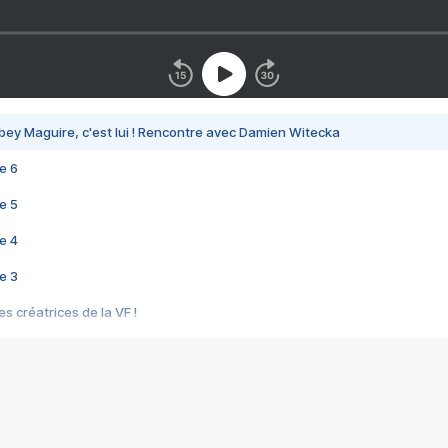
bey Maguire, c'est lui ! Rencontre avec Damien Witecka
e 6
e 5
e 4
e 3
s créatrices de la VF !
e 2
e 1
e Mektoub My Love arrive enfin ! Rencontre avec Shaïn Boumedine et Sal