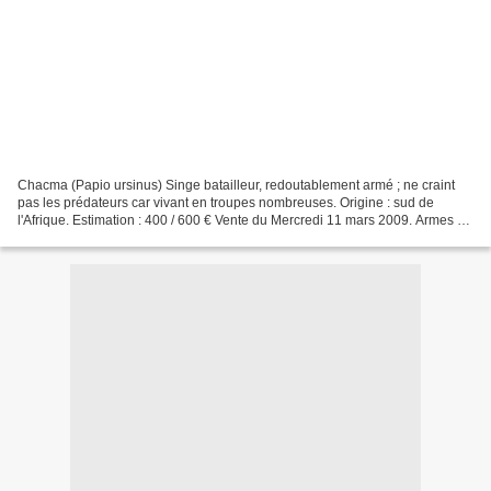
Chacma (Papio ursinus) Singe batailleur, redoutablement armé ; ne craint
pas les prédateurs car vivant en troupes nombreuses. Origine : sud de
l'Afrique. Estimation : 400 / 600 € Vente du Mercredi 11 mars 2009. Armes et
Décorations. Beaussant-Lefèvre...