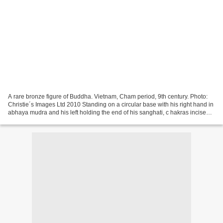
A rare bronze figure of Buddha. Vietnam, Cham period, 9th century. Photo:
Christie´s Images Ltd 2010 Standing on a circular base with his right hand in
abhaya mudra and his left holding the end of his sanghati, c hakras incised
on the palms, his face...