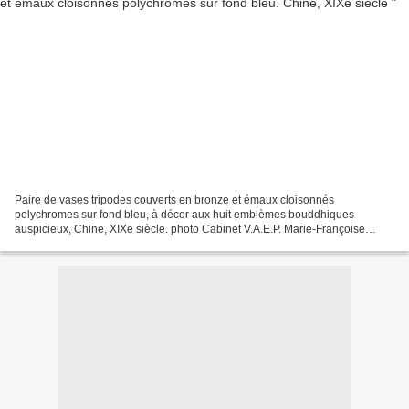
Paire de vases tripodes couverts en bronze et émaux cloisonnés
polychromes sur fond bleu, à décor aux huit emblèmes bouddhiques
auspicieux, Chine, XIXe siècle. photo Cabinet V.A.E.P. Marie-Françoise
Robert & Franck Baille SVV La panse renflée est surmontée...