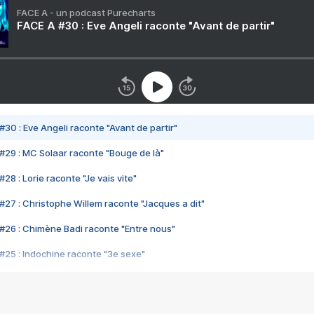
FACE A - un podcast Purecharts
FACE A #30 : Eve Angeli raconte "Avant de partir"
#30 : Eve Angeli raconte "Avant de partir"
#29 : MC Solaar raconte "Bouge de là"
28 : Lorie raconte "Je vais vite"
#27 : Christophe Willem raconte "Jacques a dit"
#26 : Chimène Badi raconte "Entre nous"
#25 : Indochine raconte "3e sexe"
#24 : Zaho raconte "C'est chelou"
#23 : Patrick Bruel raconte "Au café des délices"